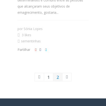
determinantes e comuns entre as pessoas
que alcançaram seus objetivos de
emagrecimento, gostaria...
por
Sónia Lopes
3 likes
sementinhas
Partilhar
1
2