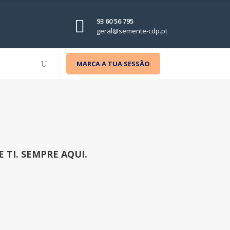
93 60 56 795
geral@semente-cdp.pt
MARCA A TUA SESSÃO
 TI. SEMPRE AQUI.