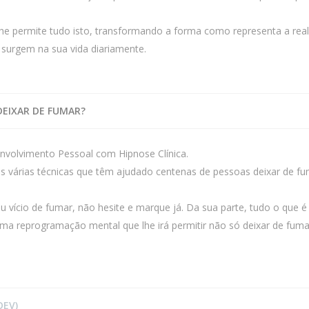
he permite tudo isto, transformando a forma como representa a real
surgem na sua vida diariamente.
DEIXAR DE FUMAR?
nvolvimento Pessoal com Hipnose Clínica.
as várias técnicas que têm ajudado centenas de pessoas deixar de fu
ício de fumar, não hesite e marque já. Da sua parte, tudo o que é 
 uma reprogramação mental que lhe irá permitir não só deixar de fum
OEV)