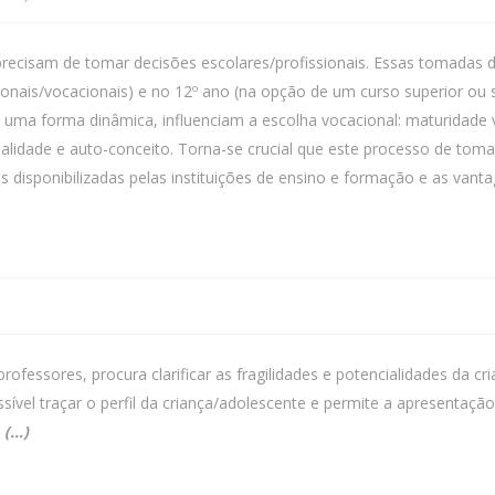
precisam de tomar decisões escolares/profissionais. Essas tomadas
ionais/vocacionais) e no 12º ano (na opção de um curso superior ou sa
 uma forma dinâmica, influenciam a escolha vocacional: maturidade vo
onalidade e auto-conceito. Torna-se crucial que este processo de to
s disponibilizadas pelas instituições de ensino e formação e as van
fessores, procura clarificar as fragilidades e potencialidades da cr
ível traçar o perfil da criança/adolescente e permite a apresentaç
.
(…)